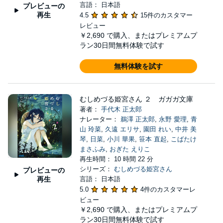
言語： 日本語
プレビューの
再生
4.5
15件のカスタマー
レビュー
￥2,690
で購入、またはプレミアムプ
ラン30日間無料体験で試す
無料体験を試す
むしめづる姫宮さん ２ ガガガ文庫
著者：
手代木 正太郎
ナレーター：
鵜澤 正太郎
,
永野 愛理
,
青
山 玲菜
,
久遠 エリサ
,
園田 れい
,
中井 美
琴
,
日菜
,
小川 華果
,
笹本 直起
,
こばたけ
まさふみ
,
おぎた えりこ
再生時間： 10 時間 22 分
シリーズ：
むしめづる姫宮さん
プレビューの
再生
言語： 日本語
5.0
4件のカスタマーレ
ビュー
￥2,690
で購入、またはプレミアムプ
ラン30日間無料体験で試す