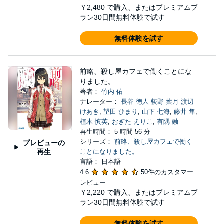
￥2,480
で購入、またはプレミアムプ
ラン30日間無料体験で試す
無料体験を試す
前略、殺し屋カフェで働くことにな
りました。
著者：
竹内 佑
ナレーター：
長谷 徳人 荻野 葉月 渡辺
けあき
,
望田 ひまり
,
山下 七海
,
藤井 隼
,
植木 慎英
,
おぎた えりこ
,
有隅 融
再生時間： 5 時間 56 分
シリーズ：
前略、殺し屋カフェで働く
プレビューの
再生
ことになりました。
言語： 日本語
4.6
50件のカスタマー
レビュー
￥2,220
で購入、またはプレミアムプ
ラン30日間無料体験で試す
無料体験を試す