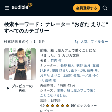
会員登録する
検索キーワード： ナレーター
"おぎた えりこ"
すべてのカテゴリー
検索結果 6 のうち 1 - 6 件
人気
フィルター
前略、殺し屋カフェで働くことにな
りました。３ ガガガ文庫
著者：
竹内 佑
ナレーター：
長谷 徳人
,
荻野 葉月
,
渡辺
けあき
,
望田 ひまり
,
山下 七海
,
藤井 隼
,
おぎた えりこ
,
比留間 俊哉
,
一ノ瀬 ゆう
り
,
藤崎 龍
再生時間： 7 時間 43 分
プレビューの
再生
シリーズ：
前略、殺し屋カフェで働く
ことになりました。
言語： 日本語
4.9
16件のカスタマー
レビュー