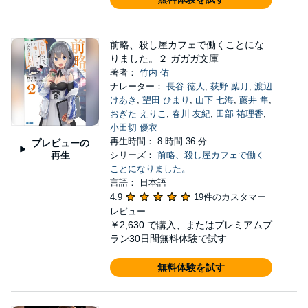
前略、殺し屋カフェで働くことにな
りました。２ ガガガ文庫
著者：
竹内 佑
ナレーター：
長谷 徳人
,
荻野 葉月
,
渡辺
けあき
,
望田 ひまり
,
山下 七海
,
藤井 隼
,
おぎた えりこ
,
春川 友紀
,
田部 祐理香
,
小田切 優衣
再生時間： 8 時間 36 分
プレビューの
再生
シリーズ：
前略、殺し屋カフェで働く
ことになりました。
言語： 日本語
4.9
19件のカスタマー
レビュー
￥2,630
で購入、またはプレミアムプ
ラン30日間無料体験で試す
無料体験を試す