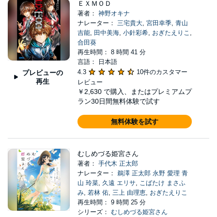
ＥＸＭＯＤ
著者：
神野オキナ
ナレーター：
三宅貴大
,
宮田幸季
,
青山
吉能
,
田中美海
,
小針彩希
,
おぎたえりこ
,
合田葵
再生時間： 8 時間 41 分
言語： 日本語
4.3
10件のカスタマー
プレビューの
再生
レビュー
￥2,630
で購入、またはプレミアムプ
ラン30日間無料体験で試す
無料体験を試す
むしめづる姫宮さん
著者：
手代木 正太郎
ナレーター：
鵜澤 正太郎 永野 愛理 青
山 玲菜
,
久遠 エリサ
,
こばたけ まさふ
み
,
若林 佑
,
三上 由理恵
,
おぎたえりこ
再生時間： 9 時間 25 分
シリーズ：
むしめづる姫宮さん