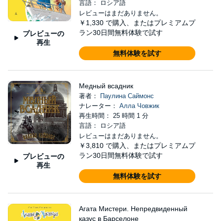
言語： ロシア語
レビューはまだありません。
￥1,330
で購入、またはプレミアムプ
ラン30日間無料体験で試す
プレビューの
再生
無料体験を試す
Медный всадник
著者：
Паулина Саймонс
ナレーター：
Алла Човжик
再生時間： 25 時間 1 分
言語： ロシア語
レビューはまだありません。
￥3,810
で購入、またはプレミアムプ
ラン30日間無料体験で試す
プレビューの
再生
無料体験を試す
Агата Мистери. Непредвиденный
казус в Барселоне