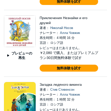
無料体験を試す
Приключения Незнайки и его
друзей
著者：
Николай Носов
ナレーター：
Алла Човжик
再生時間： 4 時間 16 分
言語： ロシア語
レビューはまだありません。
￥2,080
で購入、またはプレミアムプ
プレビューの
再生
ラン30日間無料体験で試す
無料体験を試す
Загадка ледяного викинга
著者：
Стив Стивенсон
ナレーター：
Алла Човжик
再生時間： 1 時間 32 分
言語： ロシア語
レビューはまだありません。