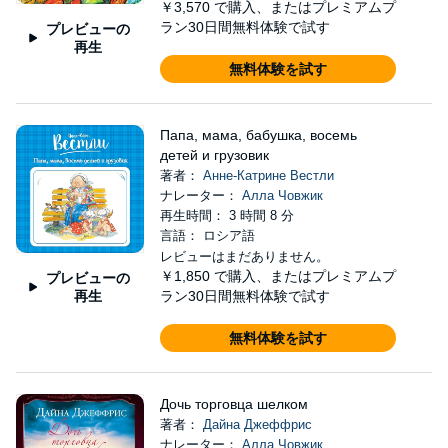
￥3,570
で購入、またはプレミアムプ
ラン30日間無料体験で試す
プレビューの
再生
無料体験を試す
Папа, мама, бабушка, восемь
детей и грузовик
著者：
Анне-Катрине Вестли
ナレーター：
Алла Човжик
再生時間： 3 時間 8 分
言語： ロシア語
レビューはまだありません。
￥1,850
で購入、またはプレミアムプ
プレビューの
再生
ラン30日間無料体験で試す
無料体験を試す
Дочь торговца шелком
著者：
Дайна Джеффрис
ナレーター：
Алла Човжик