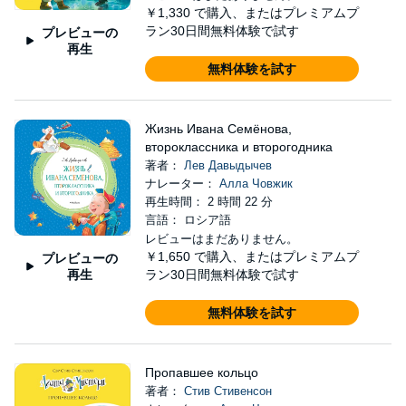
￥1,330
で購入、またはプレミアムプ
ラン30日間無料体験で試す
プレビューの
再生
無料体験を試す
Жизнь Ивана Семёнова,
второклассника и второгодника
著者：
Лев Давыдычев
ナレーター：
Алла Човжик
再生時間： 2 時間 22 分
言語： ロシア語
レビューはまだありません。
￥1,650
で購入、またはプレミアムプ
プレビューの
再生
ラン30日間無料体験で試す
無料体験を試す
Пропавшее кольцо
著者：
Стив Стивенсон