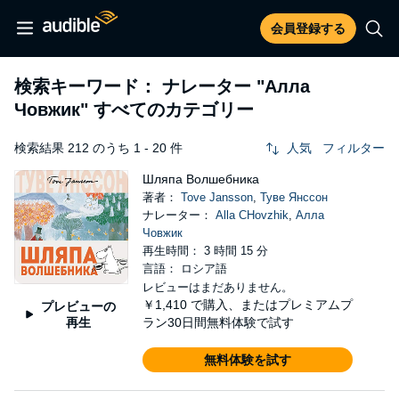
会員登録する
検索キーワード： ナレーター
"Алла
Човжик"
すべてのカテゴリー
検索結果 212 のうち 1 - 20 件
人気
フィルター
Шляпа Волшебника
著者：
Tove Jansson
,
Туве Янссон
ナレーター：
Alla CHovzhik
,
Алла
Човжик
再生時間： 3 時間 15 分
言語： ロシア語
レビューはまだありません。
￥1,410
で購入、またはプレミアムプ
プレビューの
再生
ラン30日間無料体験で試す
無料体験を試す