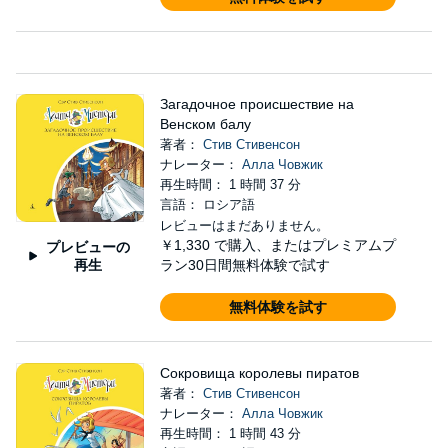
Загадочное происшествие на
Венском балу
著者：
Стив Стивенсон
ナレーター：
Алла Човжик
再生時間： 1 時間 37 分
言語： ロシア語
レビューはまだありません。
￥1,330
で購入、またはプレミアムプ
プレビューの
再生
ラン30日間無料体験で試す
無料体験を試す
Сокровища королевы пиратов
著者：
Стив Стивенсон
ナレーター：
Алла Човжик
再生時間： 1 時間 43 分