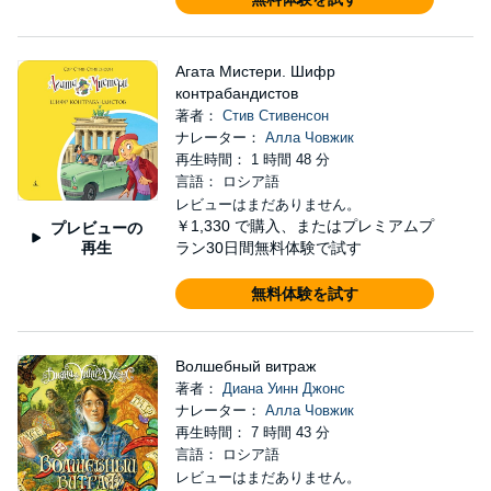
Агата Мистери. Шифр
контрабандистов
著者：
Стив Стивенсон
ナレーター：
Алла Човжик
再生時間： 1 時間 48 分
言語： ロシア語
レビューはまだありません。
￥1,330
で購入、またはプレミアムプ
プレビューの
再生
ラン30日間無料体験で試す
無料体験を試す
Волшебный витраж
著者：
Диана Уинн Джонс
ナレーター：
Алла Човжик
再生時間： 7 時間 43 分
言語： ロシア語
レビューはまだありません。