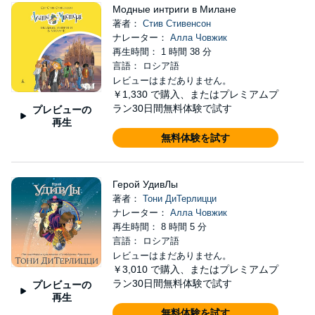
Модные интриги в Милане
著者：
Стив Стивенсон
ナレーター：
Алла Човжик
再生時間： 1 時間 38 分
言語： ロシア語
レビューはまだありません。
￥1,330
で購入、またはプレミアムプ
ラン30日間無料体験で試す
プレビューの
再生
無料体験を試す
Герой УдивЛы
著者：
Тони ДиТерлицци
ナレーター：
Алла Човжик
再生時間： 8 時間 5 分
言語： ロシア語
レビューはまだありません。
￥3,010
で購入、またはプレミアムプ
ラン30日間無料体験で試す
プレビューの
再生
無料体験を試す