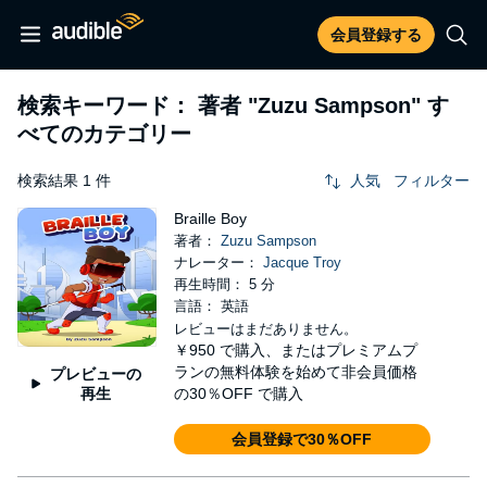
会員登録する
検索キーワード： 著者
"Zuzu Sampson"
す
べてのカテゴリー
検索結果 1 件
人気
フィルター
Braille Boy
著者：
Zuzu Sampson
ナレーター：
Jacque Troy
再生時間： 5 分
言語： 英語
レビューはまだありません。
￥950
で購入、またはプレミアムプ
ランの無料体験を始めて非会員価格
プレビューの
再生
の30％OFF で購入
会員登録で30％OFF