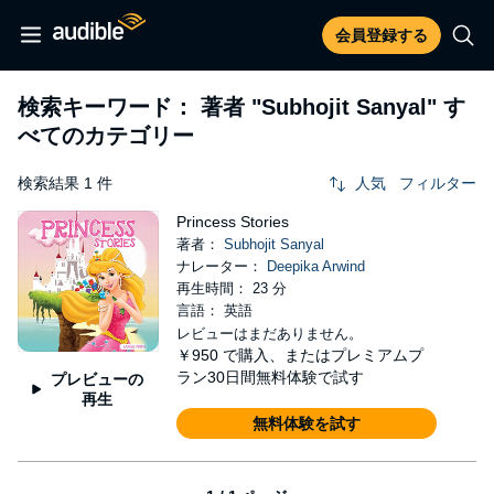
会員登録する
検索キーワード： 著者
"Subhojit Sanyal"
す
べてのカテゴリー
検索結果 1 件
人気
フィルター
Princess Stories
著者：
Subhojit Sanyal
ナレーター：
Deepika Arwind
再生時間： 23 分
言語： 英語
レビューはまだありません。
￥950
で購入、またはプレミアムプ
ラン30日間無料体験で試す
プレビューの
再生
無料体験を試す