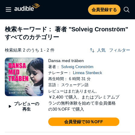
会員登録する
検索キーワード： 著者
"Solveig Cronström"
すべてのカテゴリー
検索結果 2 のうち 1 - 2 件
人気
フィルター
Dansa med träben
著者：
Solveig Cronström
ナレーター：
Linnea Stenbeck
再生時間： 6 時間 31 分
言語： スウェーデン語
レビューはまだありません。
￥2,400
で購入、またはプレミアムプ
ランの無料体験を始めて非会員価格
プレビューの
再生
の30％OFF で購入
会員登録で30％OFF