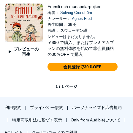
Emmili och munspelarpojken
著者：
Solveig Cronström
ナレーター：
Agnes Fred
再生時間： 39 分
言語： スウェーデン語
レビューはまだありません。
￥890
で購入、またはプレミアムプ
ランの無料体験を始めて非会員価格
プレビューの
再生
の30％OFF で購入
会員登録で30％OFF
1 / 1 ページ
利用規約
プライバシー規約
パーソナライズド広告規約
特定商取引法に基づく表示
Only from Audibleについて
PCサイト
クーポンコードのご利用