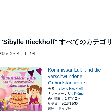
者
"Sibylle Rieckhoff"
すべてのカテゴ
結果 2 のうち 1 - 2 件
Kommissar Lulu und die
verschwundene
Geburtstagstorte
著者：
Sibylle Rieckhoff
ナレーター：
Uta Krömer
再生時間： 1 時間 2 分
配信日： 2018/11/30
言語： ドイツ語