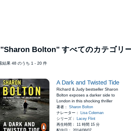
者
"Sharon Bolton"
すべてのカテゴリ
結果 48 のうち 1 - 20 件
A Dark and Twisted Tide
Richard & Judy bestseller Sharon
Bolton exposes a darker side to
London in this shocking thriller
著者：
Sharon Bolton
ナレーター：
Lisa Coleman
シリーズ：
Lacey Flint
再生時間： 11 時間 15 分
配信日： 2014/08/07