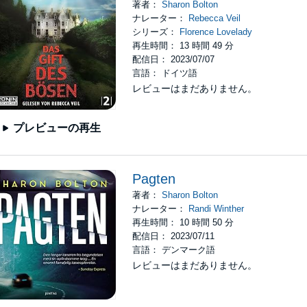
著者：
Sharon Bolton
ナレーター：
Rebecca Veil
シリーズ：
Florence Lovelady
再生時間： 13 時間 49 分
配信日： 2023/07/07
言語： ドイツ語
レビューはまだありません。
プレビューの再生
Pagten
著者：
Sharon Bolton
ナレーター：
Randi Winther
再生時間： 10 時間 50 分
配信日： 2023/07/11
言語： デンマーク語
レビューはまだありません。