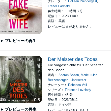
ナレーター：
Colleen Prendergast
,
Frazer Hadfield
再生時間： 10 時間 3 分
配信日： 2023/11/09
言語： 英語
レビューはまだありません。
プレビューの再生
Der Meister des Todes
Die Vorgeschichte zu "Der Schatten
des Bösen"
著者：
Sharon Bolton
,
Marie-Luise
Bezzenberger - Übersetzer
ナレーター：
Rebecca Veil
シリーズ：
Florence Lovelady
再生時間： 48 分
配信日： 2023/05/12
言語： ドイツ語
プレビューの再生
レビューはまだありません。