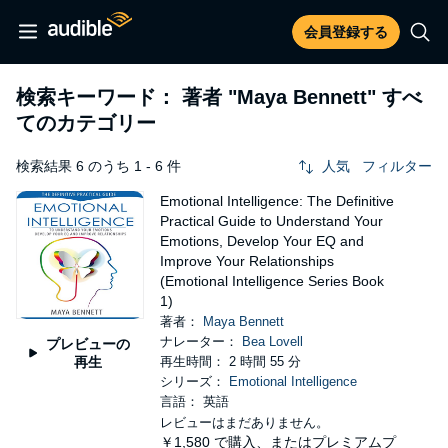
会員登録する
検索キーワード： 著者
"Maya Bennett"
すべ
てのカテゴリー
検索結果 6 のうち 1 - 6 件
人気
フィルター
Emotional Intelligence: The Definitive
Practical Guide to Understand Your
Emotions, Develop Your EQ and
Improve Your Relationships
(Emotional Intelligence Series Book
1)
著者：
Maya Bennett
ナレーター：
Bea Lovell
プレビューの
再生
再生時間： 2 時間 55 分
シリーズ：
Emotional Intelligence
言語： 英語
レビューはまだありません。
￥1,580
で購入、またはプレミアムプ