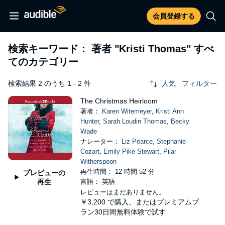
会員登録する
検索キーワード： 著者
"Kristi Thomas"
すべ
てのカテゴリー
検索結果 2 のうち 1 - 2 件
人気
フィルター
The Christmas Heirloom
著者：
Karen Witemeyer
,
Kristi Ann
Hunter
,
Sarah Loudin Thomas
,
Becky
Wade
ナレーター：
Liz Pearce
,
Stephanie
Cozart
,
Emily Pike Stewart
,
Pilar
Witherspoon
再生時間： 12 時間 52 分
プレビューの
再生
言語： 英語
レビューはまだありません。
￥3,200
で購入、またはプレミアムプ
ラン30日間無料体験で試す