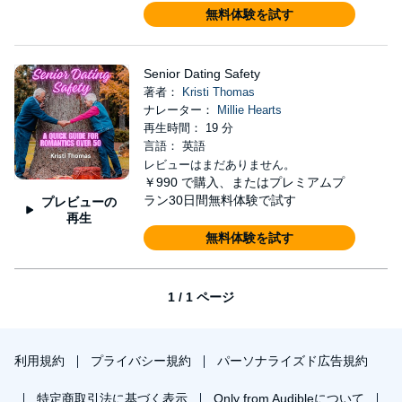
無料体験を試す
Senior Dating Safety
著者：
Kristi Thomas
ナレーター：
Millie Hearts
再生時間： 19 分
言語： 英語
レビューはまだありません。
￥990
で購入、またはプレミアムプ
ラン30日間無料体験で試す
プレビューの
再生
無料体験を試す
1 / 1 ページ
利用規約
プライバシー規約
パーソナライズド広告規約
特定商取引法に基づく表示
Only from Audibleについて