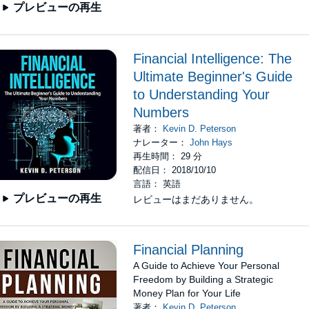
プレビューの再生
Financial Intelligence: The
Ultimate Beginner's Guide
to Understanding Your
Numbers
著者：
Kevin D. Peterson
ナレーター：
John Hays
再生時間： 29 分
配信日： 2018/10/10
言語： 英語
プレビューの再生
レビューはまだありません。
Financial Planning
A Guide to Achieve Your Personal
Freedom by Building a Strategic
Money Plan for Your Life
著者：
Kevin D. Peterson