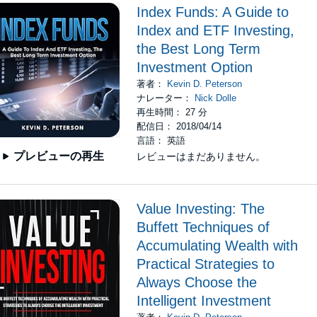
Index Funds: A Guide to
Index and ETF Investing,
the Best Long Term
Investment Option
著者：
Kevin D. Peterson
ナレーター：
Nick Dolle
再生時間： 27 分
配信日： 2018/04/14
言語： 英語
プレビューの再生
レビューはまだありません。
Value Investing: The
Buffett Techniques of
Accumulating Wealth with
Practical Strategies to
Always Choose the
Intelligent Investment