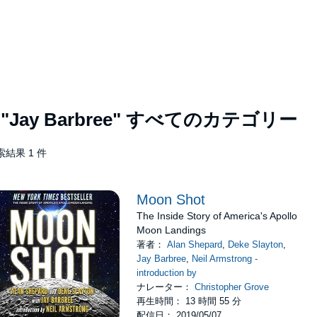
者
"Jay Barbree"
すべてのカテゴリー
索結果 1 件
Moon Shot
The Inside Story of America's Apollo
Moon Landings
著者：
Alan Shepard
,
Deke Slayton
,
Jay Barbree
,
Neil Armstrong -
introduction by
ナレーター：
Christopher Grove
再生時間： 13 時間 55 分
配信日： 2019/05/07