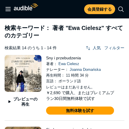
会員登録する
検索キーワード： 著者
"Ewa Cielesz"
すべて
のカテゴリー
検索結果 14 のうち 1 - 14 件
人気
フィルター
Sny i przebudzenia
著者：
Ewa Cielesz
ナレーター：
Joanna Domańska
再生時間： 11 時間 34 分
言語： ポーランド語
レビューはまだありません。
￥2,690
で購入、またはプレミアムプ
ラン30日間無料体験で試す
プレビューの
再生
無料体験を試す