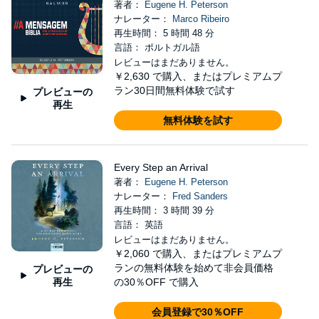
著者：
Eugene H. Peterson
ナレーター：
Marco Ribeiro
再生時間： 5 時間 48 分
言語： ポルトガル語
レビューはまだありません。
￥2,630
で購入、またはプレミアムプ
ラン30日間無料体験で試す
プレビューの
再生
無料体験を試す
Every Step an Arrival
著者：
Eugene H. Peterson
ナレーター：
Fred Sanders
再生時間： 3 時間 39 分
言語： 英語
レビューはまだありません。
￥2,060
で購入、またはプレミアムプ
ランの無料体験を始めて非会員価格
プレビューの
再生
の30％OFF で購入
会員登録で30％OFF