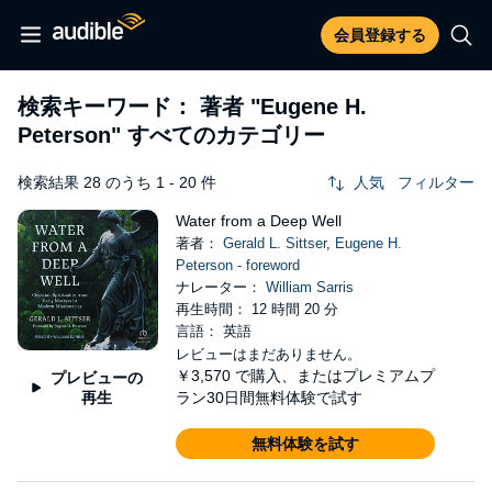
会員登録する
検索キーワード： 著者
"Eugene H.
Peterson"
すべてのカテゴリー
検索結果 28 のうち 1 - 20 件
人気
フィルター
Water from a Deep Well
著者：
Gerald L. Sittser
,
Eugene H.
Peterson - foreword
ナレーター：
William Sarris
再生時間： 12 時間 20 分
言語： 英語
レビューはまだありません。
￥3,570
で購入、またはプレミアムプ
プレビューの
再生
ラン30日間無料体験で試す
無料体験を試す