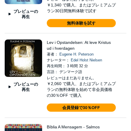
￥1,340
で購入、またはプレミアムプ
ラン30日間無料体験で試す
プレビューの
再生
無料体験を試す
Lev i Opstandelsen: At leve Kristus
ud i hverdagen
著者：
Eugene H. Peterson
ナレーター：
Edel Holst Nielsen
再生時間： 3 時間 32 分
言語： デンマーク語
レビューはまだありません。
￥2,060
で購入、またはプレミアムプ
プレビューの
再生
ランの無料体験を始めて非会員価格
の30％OFF で購入
会員登録で30％OFF
Bíblia A Mensagem - Salmos