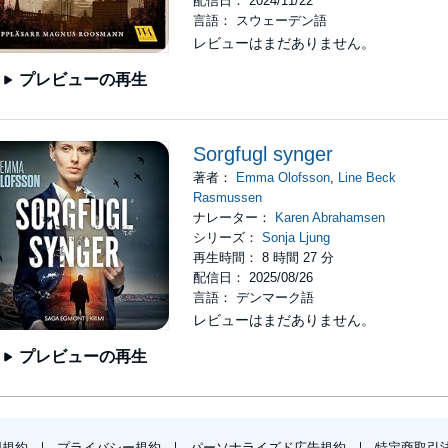
配信日： 2024/11/22
言語： スウェーデン語
レビューはまだありません。
プレビューの再生
Sorgfugl synger
著者：
Emma Olofsson
,
Line Beck
Rasmussen
ナレーター：
Karen Abrahamsen
シリーズ：
Sonja Ljung
再生時間： 8 時間 27 分
配信日： 2025/08/26
言語： デンマーク語
レビューはまだありません。
プレビューの再生
用規約
プライバシー規約
パーソナライズド広告規約
特定商取引