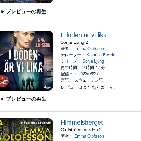
プレビューの再生
I döden är vi lika
Sonja Ljung 2
著者：
Emma Olofsson
ナレーター：
Katarina Ewerlöf
シリーズ：
Sonja Ljung
再生時間： 9 時間 42 分
配信日： 2023/06/27
言語： スウェーデン語
レビューはまだありません。
プレビューの再生
Himmelsberget
Olofströmsmorden 2
著者：
Emma Olofsson