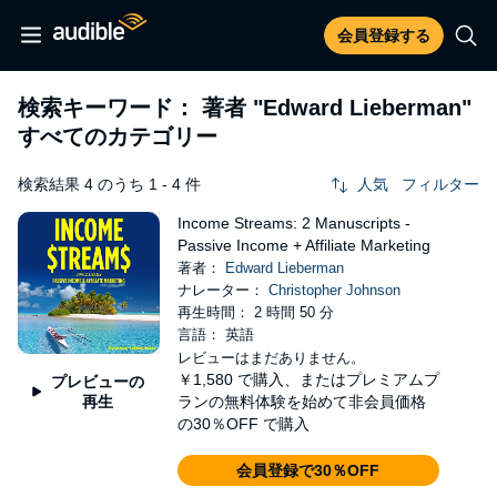
会員登録する
検索キーワード： 著者
"Edward Lieberman"
すべてのカテゴリー
検索結果 4 のうち 1 - 4 件
人気
フィルター
Income Streams: 2 Manuscripts -
Passive Income + Affiliate Marketing
著者：
Edward Lieberman
ナレーター：
Christopher Johnson
再生時間： 2 時間 50 分
言語： 英語
レビューはまだありません。
￥1,580
で購入、またはプレミアムプ
プレビューの
再生
ランの無料体験を始めて非会員価格
の30％OFF で購入
会員登録で30％OFF