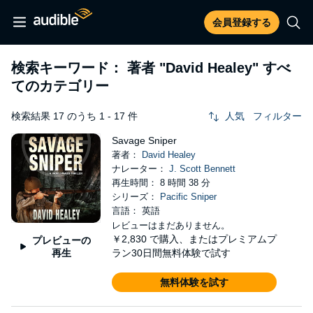
会員登録する
検索キーワード： 著者
"David Healey"
すべ
てのカテゴリー
検索結果 17 のうち 1 - 17 件
人気
フィルター
Savage Sniper
著者：
David Healey
ナレーター：
J. Scott Bennett
再生時間： 8 時間 38 分
シリーズ：
Pacific Sniper
言語： 英語
レビューはまだありません。
￥2,830
で購入、またはプレミアムプ
プレビューの
再生
ラン30日間無料体験で試す
無料体験を試す