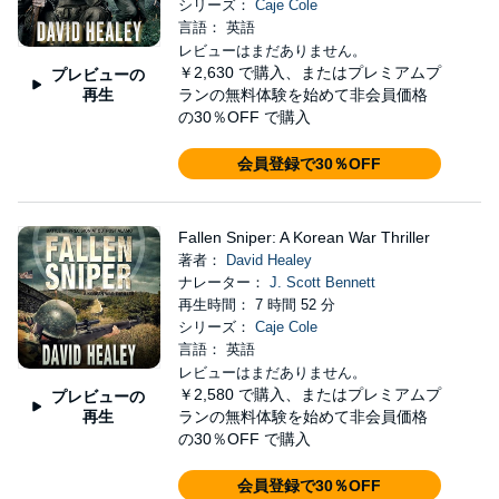
シリーズ：
Caje Cole
言語： 英語
レビューはまだありません。
￥2,630
で購入、またはプレミアムプ
プレビューの
再生
ランの無料体験を始めて非会員価格
の30％OFF で購入
会員登録で30％OFF
Fallen Sniper: A Korean War Thriller
著者：
David Healey
ナレーター：
J. Scott Bennett
再生時間： 7 時間 52 分
シリーズ：
Caje Cole
言語： 英語
レビューはまだありません。
￥2,580
で購入、またはプレミアムプ
プレビューの
再生
ランの無料体験を始めて非会員価格
の30％OFF で購入
会員登録で30％OFF