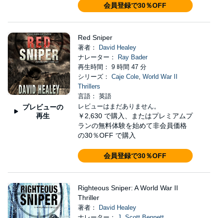
会員登録で30％OFF
Red Sniper
著者：
David Healey
ナレーター：
Ray Bader
再生時間： 9 時間 47 分
シリーズ：
Caje Cole
,
World War II
Thrillers
言語： 英語
レビューはまだありません。
プレビューの
再生
￥2,630
で購入、またはプレミアムプ
ランの無料体験を始めて非会員価格
の30％OFF で購入
会員登録で30％OFF
Righteous Sniper: A World War II
Thriller
著者：
David Healey
ナレーター：
J. Scott Bennett