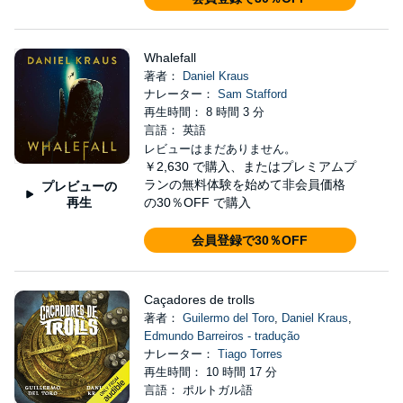
Whalefall
著者：
Daniel Kraus
ナレーター：
Sam Stafford
再生時間： 8 時間 3 分
言語： 英語
レビューはまだありません。
￥2,630
で購入、またはプレミアムプ
ランの無料体験を始めて非会員価格
プレビューの
再生
の30％OFF で購入
会員登録で30％OFF
Caçadores de trolls
著者：
Guilermo del Toro
,
Daniel Kraus
,
Edmundo Barreiros - tradução
ナレーター：
Tiago Torres
再生時間： 10 時間 17 分
言語： ポルトガル語