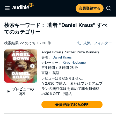
会員登録する
検索キーワード： 著者
"Daniel Kraus"
すべ
てのカテゴリー
検索結果 22 のうち 1 - 20 件
人気
フィルター
Angel Down (Pulitzer Prize Winner)
著者：
Daniel Kraus
ナレーター：
Kirby Heyborne
再生時間： 8 時間 28 分
言語： 英語
レビューはまだありません。
￥2,630
で購入、またはプレミアムプ
ランの無料体験を始めて非会員価格
プレビューの
再生
の30％OFF で購入
会員登録で30％OFF