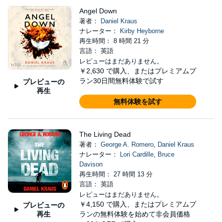
Angel Down
著者：
Daniel Kraus
ナレーター：
Kirby Heyborne
再生時間： 8 時間 21 分
言語： 英語
レビューはまだありません。
￥2,630
で購入、またはプレミアムプ
ラン30日間無料体験で試す
プレビューの
再生
無料体験を試す
The Living Dead
著者：
George A. Romero
,
Daniel Kraus
ナレーター：
Lori Cardille
,
Bruce
Davison
再生時間： 27 時間 13 分
言語： 英語
レビューはまだありません。
￥4,150
で購入、またはプレミアムプ
プレビューの
再生
ランの無料体験を始めて非会員価格