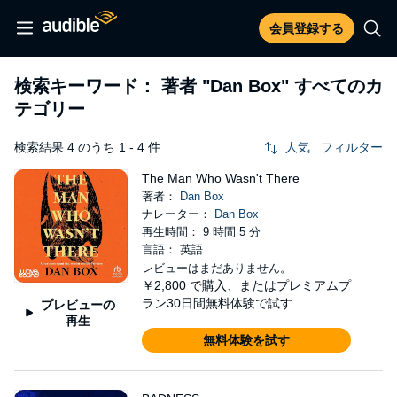
会員登録する
検索キーワード： 著者
"Dan Box"
すべてのカ
テゴリー
検索結果 4 のうち 1 - 4 件
人気
フィルター
The Man Who Wasn't There
著者：
Dan Box
ナレーター：
Dan Box
再生時間： 9 時間 5 分
言語： 英語
レビューはまだありません。
￥2,800
で購入、またはプレミアムプ
ラン30日間無料体験で試す
プレビューの
再生
無料体験を試す