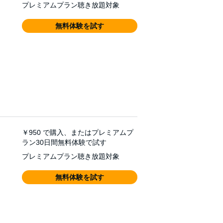
プレミアムプラン聴き放題対象
無料体験を試す
￥950
で購入、またはプレミアムプ
ラン30日間無料体験で試す
プレミアムプラン聴き放題対象
無料体験を試す