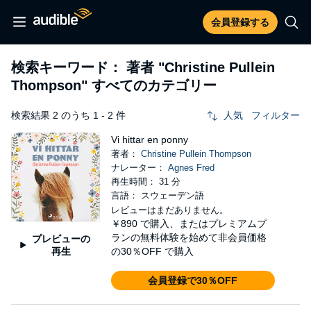
会員登録する
検索キーワード： 著者
"Christine Pullein
Thompson"
すべてのカテゴリー
検索結果 2 のうち 1 - 2 件
人気
フィルター
Vi hittar en ponny
著者：
Christine Pullein Thompson
ナレーター：
Agnes Fred
再生時間： 31 分
言語： スウェーデン語
レビューはまだありません。
￥890
で購入、またはプレミアムプ
ランの無料体験を始めて非会員価格
プレビューの
再生
の30％OFF で購入
会員登録で30％OFF