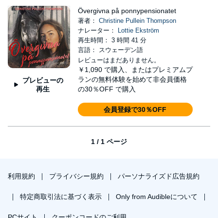
Övergivna på ponnypensionatet
著者：
Christine Pullein Thompson
ナレーター：
Lottie Ekström
再生時間： 3 時間 41 分
言語： スウェーデン語
レビューはまだありません。
￥1,090
で購入、またはプレミアムプ
ランの無料体験を始めて非会員価格
プレビューの
再生
の30％OFF で購入
会員登録で30％OFF
1 / 1 ページ
利用規約
プライバシー規約
パーソナライズド広告規約
特定商取引法に基づく表示
Only from Audibleについて
PCサイト
クーポンコードのご利用