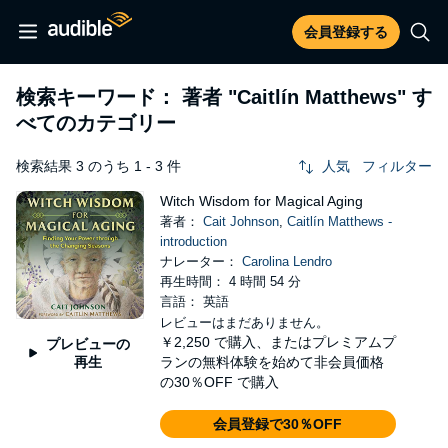
会員登録する
検索キーワード： 著者
"Caitlín Matthews"
す
べてのカテゴリー
検索結果 3 のうち 1 - 3 件
人気
フィルター
Witch Wisdom for Magical Aging
著者：
Cait Johnson
,
Caitlín Matthews -
introduction
ナレーター：
Carolina Lendro
再生時間： 4 時間 54 分
言語： 英語
レビューはまだありません。
￥2,250
で購入、またはプレミアムプ
プレビューの
再生
ランの無料体験を始めて非会員価格
の30％OFF で購入
会員登録で30％OFF