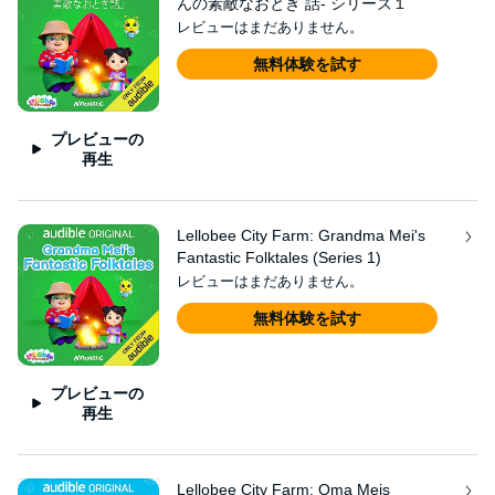
んの素敵なおとぎ 話- シリーズ１
レビューはまだありません。
無料体験を試す
プレビューの
再生
Lellobee City Farm: Grandma Mei's
Fantastic Folktales (Series 1)
レビューはまだありません。
無料体験を試す
プレビューの
再生
Lellobee City Farm: Oma Meis