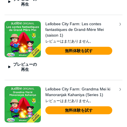
再生
Lellobee City Farm: Les contes
fantastiques de Grand-Mère Mei
(saison 1)
レビューはまだありません。
無料体験を試す
プレビューの
再生
Lellobee City Farm: Grandma Mei ki
Manoranjak Kahaniya (Series 1)
レビューはまだありません。
無料体験を試す