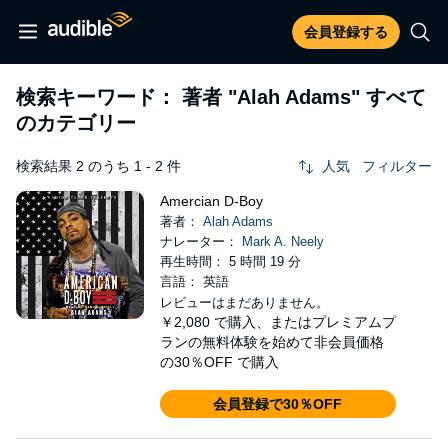
会員登録する
検索キーワード： 著者
"Alah Adams"
すべて
のカテゴリー
検索結果 2 のうち 1 - 2 件
人気
フィルター
Amercian D-Boy
著者：
Alah Adams
ナレーター：
Mark A. Neely
再生時間： 5 時間 19 分
言語： 英語
レビューはまだありません。
￥2,080
で購入、またはプレミアムプ
ランの無料体験を始めて非会員価格
の30％OFF で購入
会員登録で30％OFF