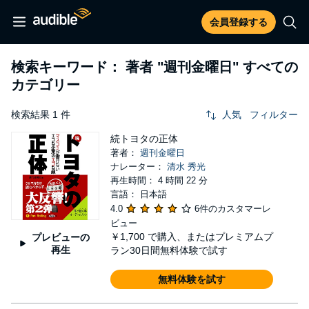
会員登録する
検索キーワード： 著者
"週刊金曜日"
すべての
カテゴリー
検索結果 1 件
人気
フィルター
続トヨタの正体
著者：
週刊金曜日
ナレーター：
清水 秀光
再生時間： 4 時間 22 分
言語： 日本語
4.0
6件のカスタマーレ
ビュー
￥1,700
で購入、またはプレミアムプ
プレビューの
再生
ラン30日間無料体験で試す
無料体験を試す