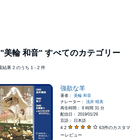
者
"美輪 和音"
すべてのカテゴリー
結果 2 のうち 1 - 2 件
強欲な羊
著者：
美輪 和音
ナレーター：
浅井 晴美
再生時間： 8 時間 31 分
配信日： 2019/01/29
言語： 日本語
4.2
63件のカスタマ
ーレビュー