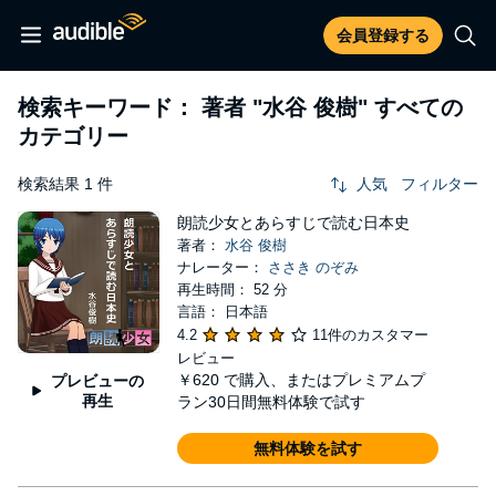
会員登録する
検索キーワード： 著者
"水谷 俊樹"
すべての
カテゴリー
検索結果 1 件
人気
フィルター
朗読少女とあらすじで読む日本史
著者：
水谷 俊樹
ナレーター：
ささき のぞみ
再生時間： 52 分
言語： 日本語
4.2
11件のカスタマー
レビュー
￥620
で購入、またはプレミアムプ
プレビューの
再生
ラン30日間無料体験で試す
無料体験を試す