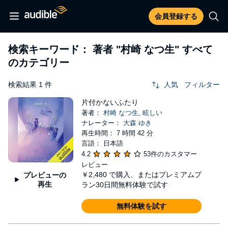
会員登録する
検索キーワード： 著者
"村崎 なつ生"
すべて
のカテゴリー
検索結果 1 件
人気
フィルター
片付かないふたり
著者：
村崎 なつ生
,
眩しい
ナレーター：
大森 ゆき
再生時間： 7 時間 42 分
言語： 日本語
4.2
53件のカスタマー
レビュー
￥2,480
で購入、またはプレミアムプ
プレビューの
再生
ラン30日間無料体験で試す
無料体験を試す