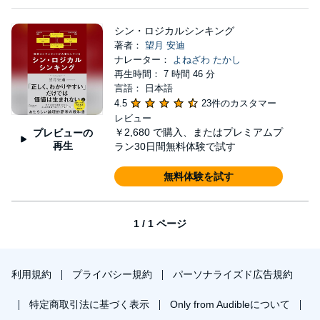
シン・ロジカルシンキング
著者：
望月 安迪
ナレーター：
よねざわ たかし
再生時間： 7 時間 46 分
言語： 日本語
4.5
23件のカスタマー
レビュー
￥2,680
で購入、またはプレミアムプ
プレビューの
再生
ラン30日間無料体験で試す
無料体験を試す
1 / 1 ページ
利用規約
プライバシー規約
パーソナライズド広告規約
特定商取引法に基づく表示
Only from Audibleについて