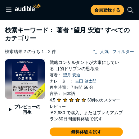
会員登録する
検索キーワード： 著者
"望月 安迪"
すべての
カテゴリー
検索結果 2 のうち 1 - 2 件
人気
フィルター
戦略コンサルタントが大事にしてい
る 目的ドリブンの思考法
著者：
望月 安迪
ナレーター：
吉田 健太郎
再生時間： 7 時間 56 分
言語： 日本語
4.5
63件のカスタマー
プレビューの
レビュー
再生
￥2,680
で購入、またはプレミアムプ
ラン30日間無料体験で試す
無料体験を試す