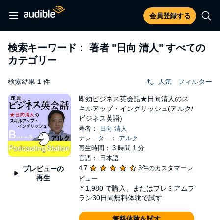
会員登録する
検索キーワード： 著者
"日向 清人"
すべての
カテゴリー
検索結果 1 件
人気
フィルター
即効ビジネス英会話★日向清人のス
キルアップ・イングリッシュ(アルク/
ビジネス英語)
著者：
日向 清人
ナレーター：
アルク
再生時間： 3 時間 1 分
言語： 日本語
4.7
3件のカスタマーレ
プレビューの
再生
ビュー
￥1,980
で購入、またはプレミアムプ
ラン30日間無料体験で試す
無料体験を試す