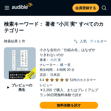
会員登録する
検索キーワード： 著者
"小川 実"
すべてのカ
テゴリー
検索結果 1 件
人気
フィルター
小さな会社の「仕組み化」はなぜや
りきれないのか
著者：
小川 実
ナレーター：
橘 一貴
再生時間： 4 時間 20 分
言語： 日本語
4.4
51件のカスタマー
プレビューの
レビュー
再生
￥2,250
で購入、またはプレミアムプ
ラン30日間無料体験で試す
無料体験を試す