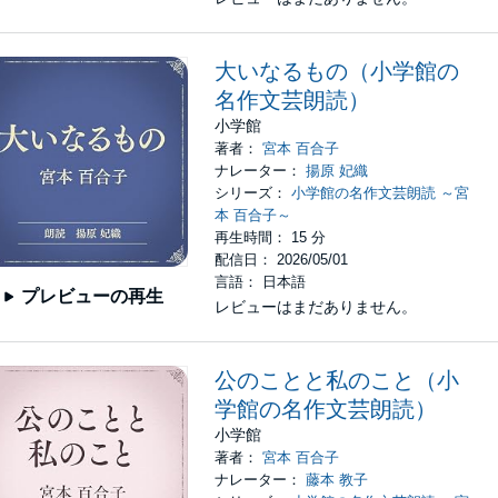
大いなるもの（小学館の
名作文芸朗読）
小学館
著者：
宮本 百合子
ナレーター：
揚原 妃織
シリーズ：
小学館の名作文芸朗読 ～宮
本 百合子～
再生時間： 15 分
配信日： 2026/05/01
言語： 日本語
プレビューの再生
レビューはまだありません。
公のことと私のこと（小
学館の名作文芸朗読）
小学館
著者：
宮本 百合子
ナレーター：
藤本 教子