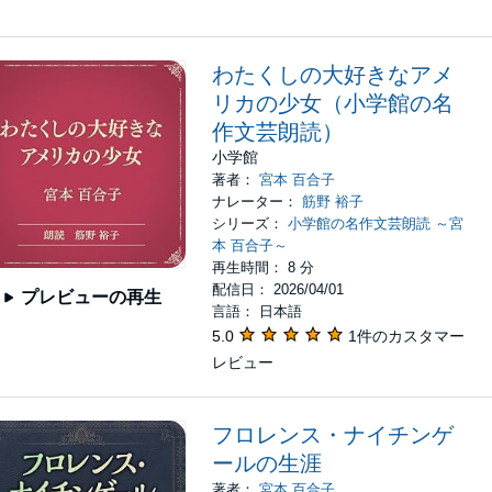
わたくしの大好きなアメ
リカの少女（小学館の名
作文芸朗読）
小学館
著者：
宮本 百合子
ナレーター：
筋野 裕子
シリーズ：
小学館の名作文芸朗読 ～宮
本 百合子～
再生時間： 8 分
配信日： 2026/04/01
プレビューの再生
言語： 日本語
5.0
1件のカスタマー
レビュー
フロレンス・ナイチンゲ
ールの生涯
著者：
宮本 百合子