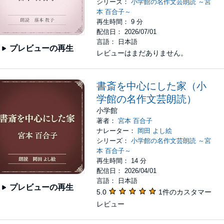
シリーズ：
小学館の名作文芸朗読 ～宮
本 百合子～
再生時間： 9 分
配信日： 2026/07/01
言語： 日本語
プレビューの再生
レビューはまだありません。
書斎を中心にした家（小
学館の名作文芸朗読）
小学館
著者：
宮本 百合子
ナレーター：
岡田 よし絵
シリーズ：
小学館の名作文芸朗読 ～宮
本 百合子～
再生時間： 14 分
配信日： 2026/04/01
言語： 日本語
プレビューの再生
5.0
1件のカスタマー
レビュー