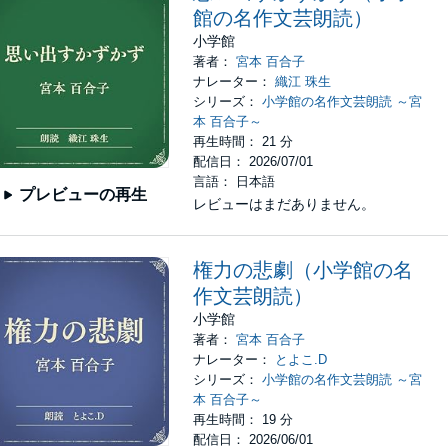
館の名作文芸朗読）
小学館
著者：
宮本 百合子
ナレーター：
織江 珠生
シリーズ：
小学館の名作文芸朗読 ～宮
本 百合子～
再生時間： 21 分
配信日： 2026/07/01
言語： 日本語
プレビューの再生
レビューはまだありません。
権力の悲劇（小学館の名
作文芸朗読）
小学館
著者：
宮本 百合子
ナレーター：
とよこ.D
シリーズ：
小学館の名作文芸朗読 ～宮
本 百合子～
再生時間： 19 分
配信日： 2026/06/01