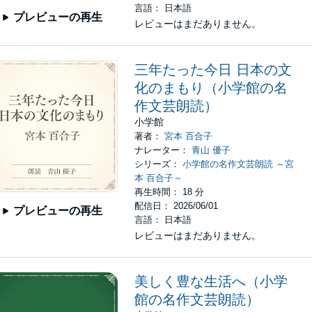
言語： 日本語
プレビューの再生
レビューはまだありません。
三年たった今日 日本の文
化のまもり（小学館の名
作文芸朗読）
小学館
著者：
宮本 百合子
ナレーター：
青山 優子
シリーズ：
小学館の名作文芸朗読 ～宮
本 百合子～
再生時間： 18 分
配信日： 2026/06/01
プレビューの再生
言語： 日本語
レビューはまだありません。
美しく豊な生活へ（小学
館の名作文芸朗読）