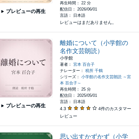
再生時間： 22 分
配信日： 2026/06/01
プレビューの再生
言語： 日本語
レビューはまだありません。
離婚について（小学館の
名作文芸朗読）
小学館
著者：
宮本 百合子
ナレーター：
税所 千鶴
シリーズ：
小学館の名作文芸朗読 ～宮
本 百合子～
再生時間： 25 分
配信日： 2025/05/01
言語： 日本語
プレビューの再生
4.3
4件のカスタマー
レビュー
思い出すかずかず（小学