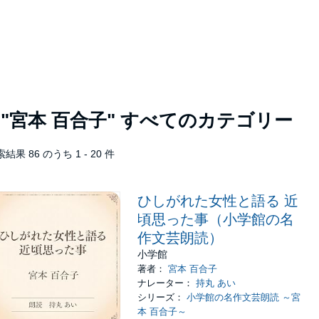
者
"宮本 百合子"
すべてのカテゴリー
結果 86 のうち 1 - 20 件
ひしがれた女性と語る 近
頃思った事（小学館の名
作文芸朗読）
小学館
著者：
宮本 百合子
ナレーター：
持丸 あい
シリーズ：
小学館の名作文芸朗読 ～宮
本 百合子～