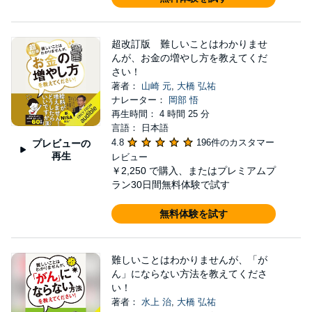
超改訂版 難しいことはわかりませ
んが、お金の増やし方を教えてくだ
さい！
著者：
山崎 元
,
大橋 弘祐
ナレーター：
岡部 悟
再生時間： 4 時間 25 分
言語： 日本語
4.8
196件のカスタマー
プレビューの
再生
レビュー
￥2,250
で購入、またはプレミアムプ
ラン30日間無料体験で試す
無料体験を試す
難しいことはわかりませんが、「が
ん」にならない方法を教えてくださ
い！
著者：
水上 治
,
大橋 弘祐