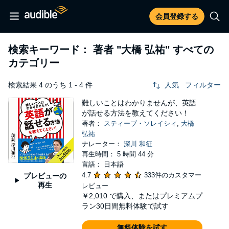
会員登録する
検索キーワード： 著者
"大橋 弘祐"
すべての
カテゴリー
検索結果 4 のうち 1 - 4 件
人気
フィルター
難しいことはわかりませんが、英語
が話せる方法を教えてください！
著者：
スティーブ・ソレイシィ
,
大橋
弘祐
ナレーター：
深川 和征
再生時間： 5 時間 44 分
言語： 日本語
4.7
333件のカスタマー
プレビューの
再生
レビュー
￥2,010
で購入、またはプレミアムプ
ラン30日間無料体験で試す
無料体験を試す