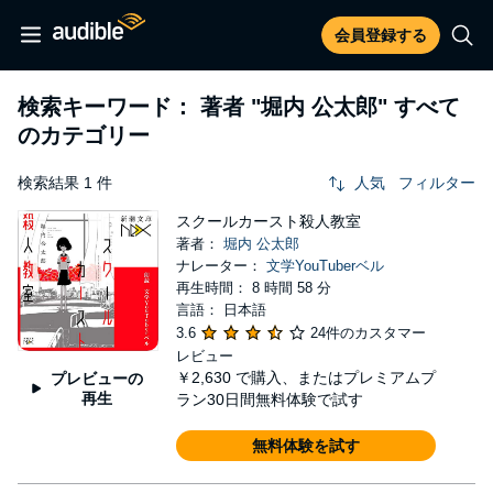
会員登録する
検索キーワード： 著者
"堀内 公太郎"
すべて
のカテゴリー
検索結果 1 件
人気
フィルター
スクールカースト殺人教室
著者：
堀内 公太郎
ナレーター：
文学YouTuberベル
再生時間： 8 時間 58 分
言語： 日本語
3.6
24件のカスタマー
レビュー
￥2,630
で購入、またはプレミアムプ
プレビューの
再生
ラン30日間無料体験で試す
無料体験を試す