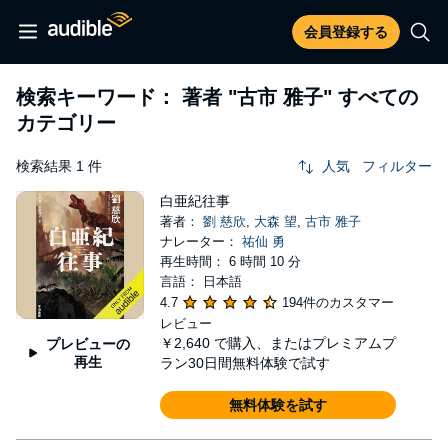
会員登録する
検索キーワード： 著者
"古市 雅子"
すべての
カテゴリー
検索結果 1 件
人気
フィルター
白亜紀往事
著者：
劉 慈欣
,
大森 望
,
古市 雅子
ナレーター：
祐仙 勇
再生時間： 6 時間 10 分
言語： 日本語
4.7
194件のカスタマー
レビュー
￥2,640
で購入、またはプレミアムプ
プレビューの
再生
ラン30日間無料体験で試す
無料体験を試す