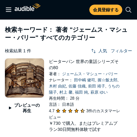
会員登録する
検索キーワード： 著者
"ジェームス・マシュ
ー・バリー"
すべてのカテゴリー
検索結果 1 件
人気
フィルター
ピーターパン 世界の童話シリーズそ
の80
著者：
ジェームス・マシュー・バリー
ナレーター：
田中嶋 健司
,
握☆飯太郎
,
木村 由妃
,
佐藤 佳織
,
前田 靖子
,
うちの
陽子
,
村上 馨
,
福田 純
,
萩原 ゆい
再生時間： 28 分
言語： 日本語
プレビューの
再生
4.7
3件のカスタマーレ
ビュー
￥730
で購入、またはプレミアムプ
ラン30日間無料体験で試す