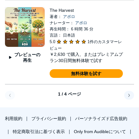
The Harvest
著者：
アポロ
ナレーター：
アポロ
再生時間： 6 時間 36 分
言語： 日本語
5.0
1件のカスタマーレ
ビュー
￥2,630
で購入、またはプレミアムプ
プレビューの
再生
ラン30日間無料体験で試す
無料体験を試す
1 / 4 ページ
戻る
次へ
利用規約
プライバシー規約
パーソナライズド広告規約
特定商取引法に基づく表示
Only from Audibleについて