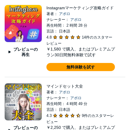
Instagramマーケティング攻略ガイド
著者：
アポロ
ナレーター：
アポロ
再生時間： 2 時間 28 分
言語： 日本語
4.8
14件のカスタマー
レビュー
￥1,580
で購入、またはプレミアムプ
プレビューの
再生
ラン30日間無料体験で試す
無料体験を試す
マインドセット大全
著者：
アポロ
ナレーター：
アポロ
再生時間： 4 時間 49 分
言語： 日本語
4.3
9件のカスタマーレ
ビュー
￥2,250
で購入、またはプレミアムプ
プレビューの