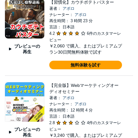
【習慣化】カウチポテトバスター
著者：
アポロ
ナレーター：
アポロ
再生時間： 3 時間 23 分
言語： 日本語
4.2
6件のカスタマーレ
ビュー
￥2,060
で購入、またはプレミアムプ
プレビューの
再生
ラン30日間無料体験で試す
無料体験を試す
【完全版】Webマーケティングオー
ディオセミナー
著者：
アポロ
ナレーター：
アポロ
再生時間： 12 時間 4 分
言語： 日本語
2.8
4件のカスタマーレ
プレビューの
ビュー
再生
￥3,240
で購入、またはプレミアムプ