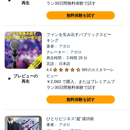
再生
ラン30日間無料体験で試す
無料体験を試す
ファンを生み出すパブリックスピー
キング
著者：
アポロ
ナレーター：
アポロ
再生時間： 3 時間 29 分
言語： 日本語
4.4
9件のカスタマーレ
プレビューの
ビュー
再生
￥2,060
で購入、またはプレミアムプ
ラン30日間無料体験で試す
無料体験を試す
ひとりビジネス”超”成功術
著者：
アポロ