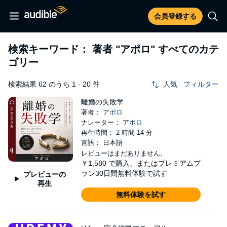
会員登録する
検索キーワード： 著者
"アポロ"
すべてのカテ
ゴリー
検索結果 62 のうち 1 - 20 件
人気
フィルター
離婚の失敗学
著者：
アポロ
ナレーター：
アポロ
再生時間： 2 時間 14 分
言語： 日本語
レビューはまだありません。
￥1,580
で購入、またはプレミアムプ
ラン30日間無料体験で試す
プレビューの
再生
無料体験を試す