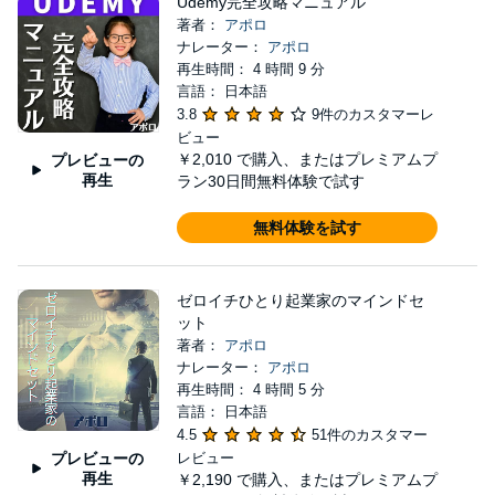
Udemy完全攻略マニュアル
著者：
アポロ
ナレーター：
アポロ
再生時間： 4 時間 9 分
言語： 日本語
3.8
9件のカスタマーレ
ビュー
￥2,010
で購入、またはプレミアムプ
プレビューの
再生
ラン30日間無料体験で試す
無料体験を試す
ゼロイチひとり起業家のマインドセ
ット
著者：
アポロ
ナレーター：
アポロ
再生時間： 4 時間 5 分
言語： 日本語
4.5
51件のカスタマー
プレビューの
レビュー
再生
￥2,190
で購入、またはプレミアムプ