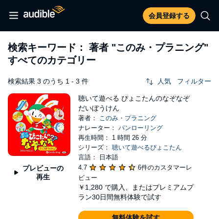
会員登録する
検索キーワード： 著者
"このみ・プラニング"
すべてのカテゴリー
検索結果 3 のうち 1 - 3 件
人気
フィルター
聴いて遊べる ぴょこたんのなぞなぞ
だいぼうけん
著者：
このみ・プラニング
ナレーター：
パンローリング
再生時間： 1 時間 26 分
シリーズ：
聴いて遊べるぴょこたん
言語： 日本語
4.7
6件のカスタマーレ
プレビューの
再生
ビュー
￥1,280
で購入、またはプレミアムプ
ラン30日間無料体験で試す
無料体験を試す