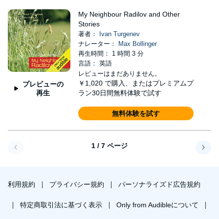
My Neighbour Radilov and Other
Stories
著者：
Ivan Turgenev
ナレーター：
Max Bollinger
再生時間： 1 時間 3 分
言語： 英語
レビューはまだありません。
￥1,020
で購入、またはプレミアムプ
プレビューの
再生
ラン30日間無料体験で試す
無料体験を試す
1 / 7 ページ
戻る
次へ
利用規約
プライバシー規約
パーソナライズド広告規約
特定商取引法に基づく表示
Only from Audibleについて