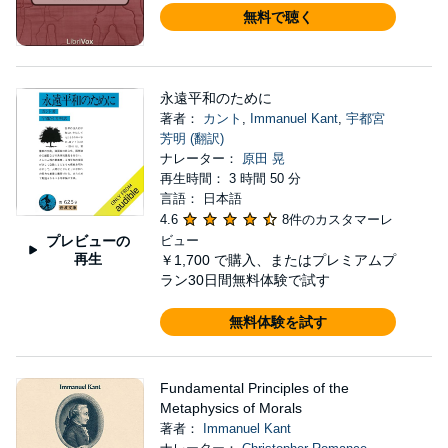
無料で聴く
永遠平和のために
著者：
カント
,
Immanuel Kant
,
宇都宮
芳明 (翻訳)
ナレーター：
原田 晃
再生時間： 3 時間 50 分
言語： 日本語
4.6
8件のカスタマーレ
プレビューの
ビュー
再生
￥1,700
で購入、またはプレミアムプ
ラン30日間無料体験で試す
無料体験を試す
Fundamental Principles of the
Metaphysics of Morals
著者：
Immanuel Kant