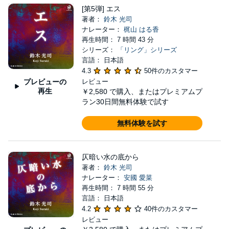
[第5弾] エス
著者：
鈴木 光司
ナレーター：
梶山 はる香
再生時間： 7 時間 43 分
シリーズ：
「リング」シリーズ
言語： 日本語
4.3
50件のカスタマー
プレビューの
レビュー
再生
￥2,580
で購入、またはプレミアムプ
ラン30日間無料体験で試す
無料体験を試す
仄暗い水の底から
著者：
鈴木 光司
ナレーター：
安國 愛菜
再生時間： 7 時間 55 分
言語： 日本語
4.2
40件のカスタマー
レビュー