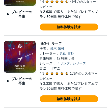
4.6
43件のカスタマー
レビュー
￥2,630
で購入、またはプレミアムプ
プレビューの
再生
ラン30日間無料体験で試す
無料体験を試す
[第3弾] ループ
著者：
鈴木 光司
ナレーター：
丸山 雪野
再生時間： 12 時間 5 分
シリーズ：
「リング」シリーズ
言語： 日本語
4.3
103件のカスタマー
プレビューの
レビュー
再生
￥3,330
で購入、またはプレミアムプ
ラン30日間無料体験で試す
無料体験を試す