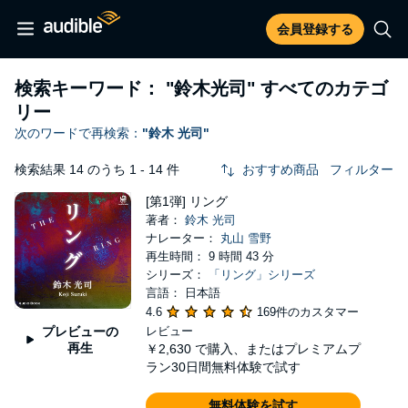
会員登録する
検索キーワード：
"鈴木光司"
すべてのカテゴ
リー
次のワードで再検索：
"鈴木 光司"
検索結果 14 のうち 1 - 14 件
おすすめ商品
フィルター
[第1弾] リング
著者：
鈴木 光司
ナレーター：
丸山 雪野
再生時間： 9 時間 43 分
シリーズ：
「リング」シリーズ
言語： 日本語
4.6
169件のカスタマー
プレビューの
レビュー
再生
￥2,630
で購入、またはプレミアムプ
ラン30日間無料体験で試す
無料体験を試す