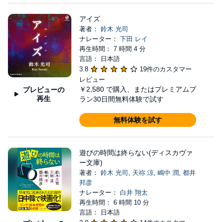
アイズ
著者：
鈴木 光司
ナレーター：
下田 レイ
再生時間： 7 時間 4 分
言語： 日本語
3.8
19件のカスタマー
レビュー
￥2,580
で購入、またはプレミアムプ
プレビューの
再生
ラン30日間無料体験で試す
無料体験を試す
遊びの時間は終らない(ディスカヴァ
ー文庫)
著者：
鈴木 光司
,
天祢 涼
,
嶋中 潤
,
都井
邦彦
ナレーター：
白井 翔太
再生時間： 6 時間 10 分
言語： 日本語