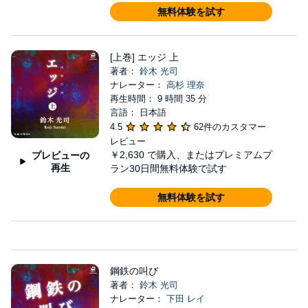
無料体験を試す
[上巻] エッジ 上
著者：
鈴木 光司
ナレーター：
高杉 理奈
再生時間： 9 時間 35 分
言語： 日本語
4.5
62件のカスタマー
レビュー
￥2,630
で購入、またはプレミアムプ
プレビューの
再生
ラン30日間無料体験で試す
無料体験を試す
鋼鉄の叫び
著者：
鈴木 光司
ナレーター：
下田 レイ