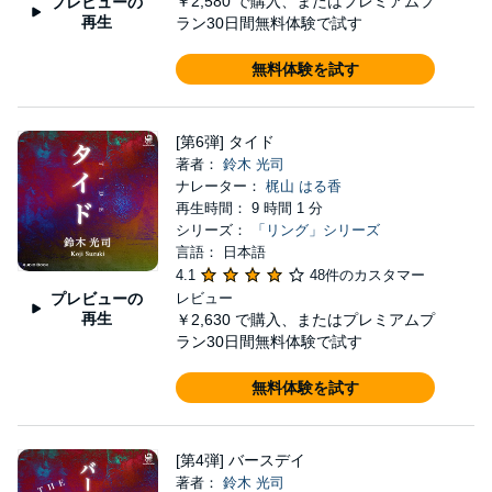
￥2,580
で購入、またはプレミアムプ
プレビューの
再生
ラン30日間無料体験で試す
無料体験を試す
[第6弾] タイド
著者：
鈴木 光司
ナレーター：
梶山 はる香
再生時間： 9 時間 1 分
シリーズ：
「リング」シリーズ
言語： 日本語
4.1
48件のカスタマー
プレビューの
レビュー
再生
￥2,630
で購入、またはプレミアムプ
ラン30日間無料体験で試す
無料体験を試す
[第4弾] バースデイ
著者：
鈴木 光司