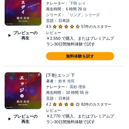
ナレーター：
下田 レイ
再生時間： 6 時間 29 分
シリーズ：
「リング」シリーズ
言語： 日本語
4.5
57件のカスタマー
プレビューの
レビュー
再生
￥2,550
で購入、またはプレミアムプ
ラン30日間無料体験で試す
無料体験を試す
[下巻] エッジ 下
著者：
鈴木 光司
ナレーター：
高杉 理奈
再生時間： 10 時間 55 分
言語： 日本語
4.2
82件のカスタマー
レビュー
￥2,770
で購入、またはプレミアムプ
プレビューの
再生
ラン30日間無料体験で試す