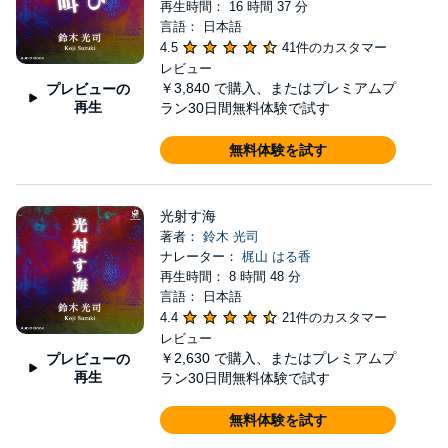
再生時間： 16 時間 37 分
言語： 日本語
4.5
41件のカスタマー
レビュー
￥3,840
で購入、またはプレミアムプ
プレビューの
再生
ラン30日間無料体験で試す
無料体験を試す
光射す海
著者：
鈴木 光司
ナレーター：
梶山 はる香
再生時間： 8 時間 48 分
言語： 日本語
4.4
21件のカスタマー
レビュー
￥2,630
で購入、またはプレミアムプ
プレビューの
再生
ラン30日間無料体験で試す
無料体験を試す