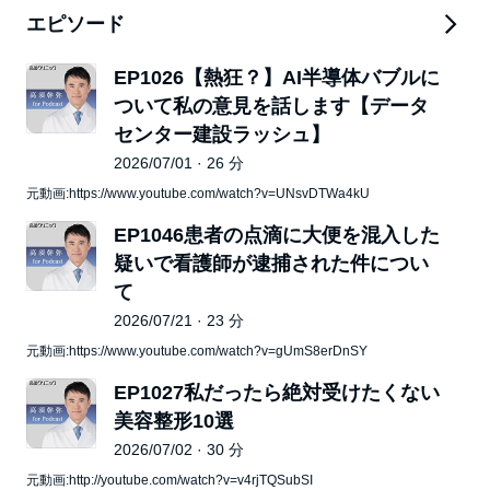
エピソード
EP1026【熱狂？】AI半導体バブルに
ついて私の意見を話します【データ
センター建設ラッシュ】
2026/07/01 · 26 分
元動画:https://www.youtube.com/watch?v=UNsvDTWa4kU
EP1046患者の点滴に大便を混入した
疑いで看護師が逮捕された件につい
て
2026/07/21 · 23 分
元動画:https://www.youtube.com/watch?v=gUmS8erDnSY
EP1027私だったら絶対受けたくない
美容整形10選
2026/07/02 · 30 分
元動画:http://youtube.com/watch?v=v4rjTQSubSI