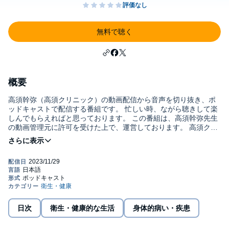
無料で聴く
概要
高須幹弥（高須クリニック）の動画配信から音声を切り抜き、ポ
ッドキャストで配信する番組です。 忙しい時、ながら聴きして楽
しんでもらえればと思っております。 この番組は、高須幹弥先生
の動画管理元に許可を受けた上で、運営しております。 高須クリ
ニックホームページ https://www.takasu.co.jp/ 高須幹弥Youtube
https://www.youtube.com/@user-te5ev1ze9h 高須幹弥インスタグ
ラム https://www.instagram.com/takasumikiya/ 高須幹弥アメーバ
ブログ https://ameblo.jp/drmikiya/ 高須幹弥Tik tok
https://www.tiktok.com/@takasumikiya LISTEN
https://listen.style/p/3579047c?qNTxxOiP℗ & © 2026 切り抜きス
タジオ
日次
衛生・健康的な生活
身体的病い・疾患