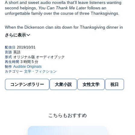
A short and sweet audio novella that’ll leave listeners wanting
second helpings,
You Can Thank Me Later
follows an
unforgettable family over the course of three Thanksgivings.
When the Dickenson clan sits down for Thanksgiving dinner in
2016, it is the last holiday when their tight-knit family will ever be
the same. Oldest brother Pete and his wife are expecting their
first child. Youngest sibling Sophie is too busy running her
restaurant, The Little Plum, to bother with any kind of social life.
And middle child Charlie’s happy, uncomplicated life as a
From the best-selling author of
The Overdue Life of Amy Byler,
Midwestern science professor is upended when his wife Annette
this heartwarming novella embraces the spirit and gratitude of the
is diagnosed with a terminal illness. Knowing this will be her last
holiday, and shows how a family’s love can endure anything.
Thanksgiving, Annette asks Sophie to look after Charlie after
she’s gone. Which would be a lot easier if Charlie didn’t show up
©2019 Kelly Harms (P)2019 Audible Originals, LLC.
with an insufferable new girlfriend at the next holiday meal.
コンテンポラリー
大衆小説
女性文学
祝日
こちらもおすすめ