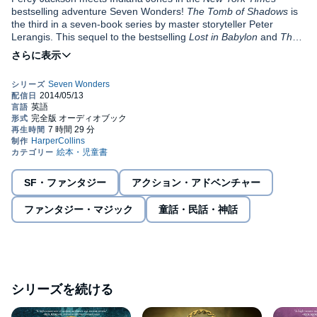
bestselling adventure Seven Wonders!
The Tomb of Shadows
is
the third in a seven-book series by master storyteller Peter
Lerangis. This sequel to the bestselling
Lost in Babylon
and
The
Colossus Rises
chronicles the adventures of Jack McKinley and
his friends in a life-or-death race to the Mausoleum at
Rick Riordan, author of the Percy Jackson series, praised
Seven
Halicarnassus. In the rubble of this Wonder of the Ancient World,
Wonders Book 1: The Colossus Rises
as "a high-octane mix of
they have to face down their own demons and engage in an epic
modern adventure and ancient secrets. Young readers will love
battle with foes long gone. But when promises are broken, blood
this story. I can't wait to see what's next in the Seven Wonders
is spilled—and the Select are left with no choice but to destroy the
series!"
one thing that might have saved them all.
SF・ファンタジー
アクション・アドベンチャー
ファンタジー・マジック
童話・民話・神話
シリーズを続ける