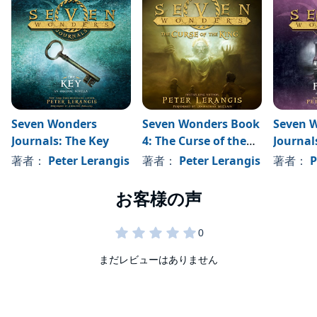
Seven Wonders
Seven Wonders Book
Seven 
Journals: The Key
4: The Curse of the
Journal
King
Promis
著者：
Peter Lerangis
著者：
Peter Lerangis
著者：
P
まだレビューはありません