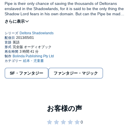
Pipe is their only chance of saving the thousands of Deltorans
enslaved in the Shadowlands, for it is said to be the only thing the
Shadow Lord fears in his own domain. But can the Pipe be made
whole? And if it can, will its ancient magic still prevail against the
enemy's sorcery? Or are the companions walking into a trap?
Lief, Barda, and Jasmine are filled with doubts but they move on,
knowing that whatever happens, their quest will end in the
darkness and horror of the Shadowlands itself.
©2002 Emily Rodda (P)2001 Australian Broadcasting Corporation
SF・ファンタジー
ファンタジー・マジック