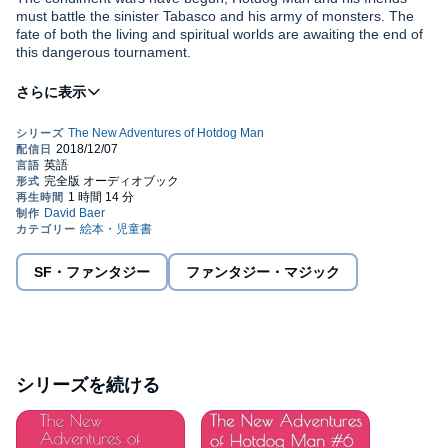
must battle the sinister Tabasco and his army of monsters. The
fate of both the living and spiritual worlds are awaiting the end of
this dangerous tournament.
©2018 David Lee Baer (P)2018 David Lee Baer
SF・ファンタジー
ファンタジー・マジック
シリーズを続ける