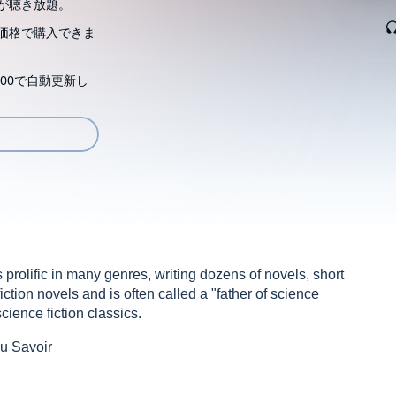
が聴き放題。
価格で購入できま
00で自動更新し
rolific in many genres, writing dozens of novels, short
ction novels and is often called a "father of science
cience fiction classics.
u Savoir