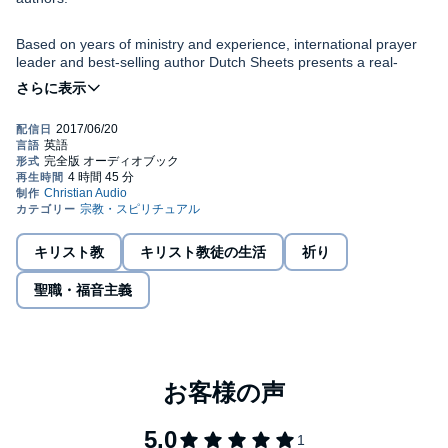
Based on years of ministry and experience, international prayer
leader and best-selling author Dutch Sheets presents a real-
world, hands-on foundation for prayer. With wisdom and practical
insight, he helps you develop the core of an effective prayer life: a
stronger, lasting relationship with God as father and friend. He
also shows you how to:
Make prayer a vital part of your life
Pray alone and in groups
Persist in prayer until you see God's answers
Become a powerful intercessor for those you love
キリスト教
キリスト教徒の生活
祈り
And more!
He even includes questions at the end of each chapter to help
聖職・福音主義
you immediately implement what you're learning.
"This book is really for all prayer warriors, whether just beginning
or advanced."—Cindy Jacobs
©2017 eChristian (P)2017 Christian Audio