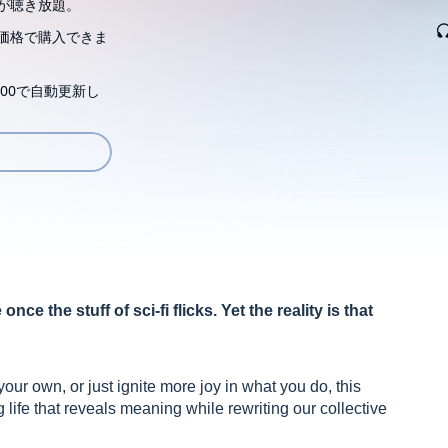
が聴き放題。
価格で購入できま
00で自動更新し
e the stuff of sci-fi flicks. Yet the reality is that
our own, or just ignite more joy in what you do, this
life that reveals meaning while rewriting our collective