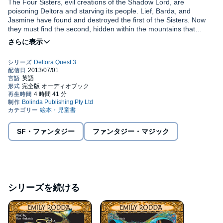
The Four Sisters, evil creations of the Shadow Lord, are
poisoning Deltora and starving its people. Lief, Barda, and
Jasmine have found and destroyed the first of the Sisters. Now
they must find the second, hidden within the mountains that
border the Shadowlands itself. And they know that only the
Dragon of the Emerald can help them.
The Shadow Lord is now aware of their quest. Deep in the
Shadowlands, he plots their destruction. Hidden enemies and
trickery await as the companions travel towards the Sister of the
North and its terrible guardian, the dread place called
Shadowgate.
©2003 Emily Rodda (P)2001 Australian Broadcasting Corporation
SF・ファンタジー
ファンタジー・マジック
シリーズを続ける