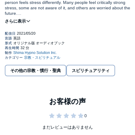
person feels stress differently. Many people feel critically strong
stress, some are not aware of it, and others are worried about the
future.
In this program, you can experience healing by guided meditation
and self-coaching to relieve the stress you are actually feeling.
Chapter1. How did you feel stress of the coronavirus pandemic?
Chapter2. Merging your two stressful factors
Chapter3. Heal your unconscious stress from the pandemic
Chapter4. Wholistic healing for the coronavirus pandemic
Although the impact of the coronavirus pandemic affects the
その他の宗教・慣行・聖典
スピリチュアリティ
society and the world to which you belong, you will find clues to
relieve the stress you feel, and connect to more healthy and
meaningful life in the post corona era.©Kinue Shima (P)2021
Shima Hypno Solution, Inc.
まだレビューはありません